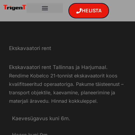
Skip
HELISTA
to
content
Ekskavaatori rent
Ekskavaatori rent Tallinnas ja Harjumaal.
Rendime Kobelco 21-tonnist ekskavaatorit koos
kvalifitseeritud operaatoriga. Pakume täisteenust –
transport objektile, kaevamine, planeerimine ja
materjali äravedu. Hinnad kokkuleppel.
Kaevesügavus kuni 6m.