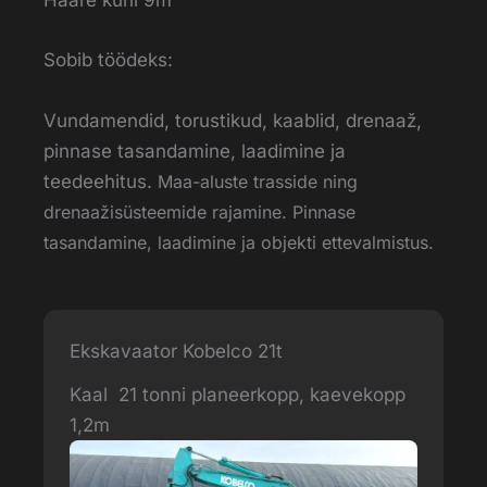
Haare kuni 9m
Sobib töödeks:
Vundamendid, torustikud, kaablid, drenaaž,
pinnase tasandamine, laadimine ja
teedeehitus.
Maa-aluste trasside ning
drenaažisüsteemide rajamine.
Pinnase
tasandamine, laadimine ja objekti ettevalmistus.
Ekskavaator Kobelco 21t
Kaal 21 tonni planeerkopp, kaevekopp
1,2m