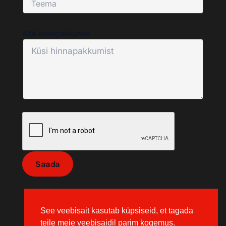
u
m
i
Küsi hinnapakkumist
s
t
T
e
e
m
a
Saada
See veebisait kasutab küpsiseid, et tagada
teile meie veebisaidil parim kogemus.